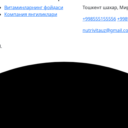
Витаминларнинг фойдаси
Тошкент шахар, Мирз
Компания янгиликлари
+998555155556
+998
nutrivitauz@gmail.c
.