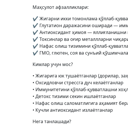
Маҳсулот афзалликлари:
✔ Жигарни икки томонлама қўллаб-қувв
✔ Глутатион даражасини оширади — имм
✔ Антиоксидант ҳимоя — яллиғланишни 
✔ Токсинлар ва оғир металлларни чиқа
✔ Нафас олиш тизимини қўллаб-қувватл
✔ ГМО, глютен, соя ва сунъий қўшимчал
Кимлар учун мос?
• Жигарига юк тушаётганлар (дорилар, за
• Оксидловчи стрессга дуч келаётганлар
• Иммунитетини қўллаб-қувватлашни хоҳ
• Детокс тизими секин ишлаётганлар
• Нафас олиш саломатлигига аҳамият бер
• Кучли антиоксидант излаётганлар
Нега танлашади?