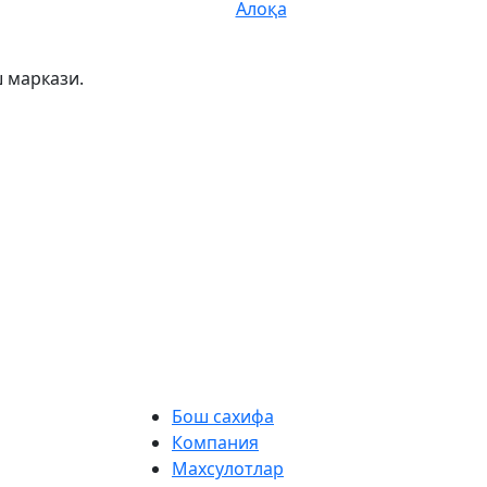
Алоқа
 маркази.
Бош сахифа
Компания
Махсулотлар