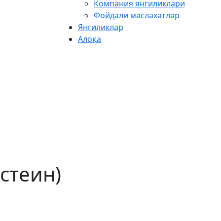
Компания янгиликлари
Фойдали маслахатлар
Янгиликлар
Алоқа
стеин)