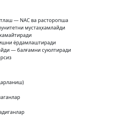
атлаш — NAC ва расторопша
унитетни мустаҳкамлайди
камайтиради
ришни ёрдамлаштиради
айди — балғамни суюлтиради
арсиз
ҳарланиш)
лаганлар
адиганлар