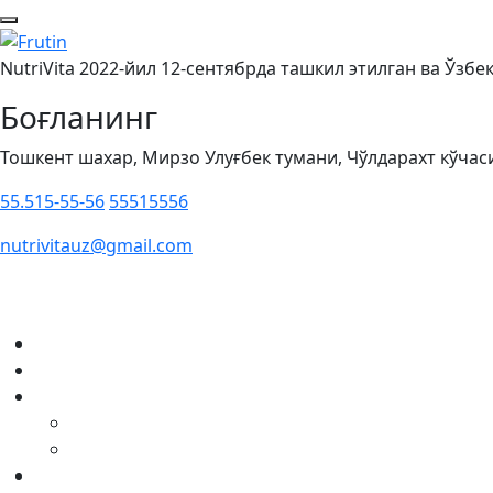
NutriVita 2022-йил 12-сентябрда ташкил этилган ва Ўзб
Боғланинг
Тошкент шахар, Мирзо Улуғбек тумани, Чўлдарахт кўчаси
55.515-55-56
55515556
nutrivitauz@gmail.com