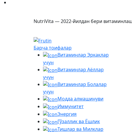
NutriVita — 2022-йилдан бери витаминлаш
Барча тоифалар
Витаминлар Эркаклар
учун
Витаминлар Аёллар
учун
Витаминлар Болалар
учун
Модда алмашинуви
Иммунитет
Энергия
Гўзаллик ва Ёшлик
Тишлар ва Милклар