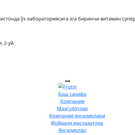
екистонда ўз лабораториясига эга биринчи витамин супе
, 2-уй
Бош сахифа
Компания
Махсулотлар
Компания янгиликлари
Фойдали маслахатлар
Янгиликлар