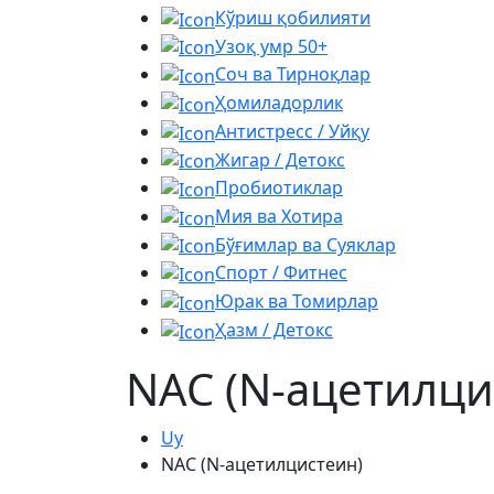
Кўриш қобилияти
Узоқ умр 50+
Соч ва Тирноқлар
Ҳомиладорлик
Антистресс / Уйқу
Жигар / Детокс
Пробиотиклар
Мия ва Хотира
Бўғимлар ва Суяклар
Спорт / Фитнес
Юрак ва Томирлар
Ҳазм / Детокс
NAC (N-ацетилци
Uy
NAC (N-ацетилцистеин)