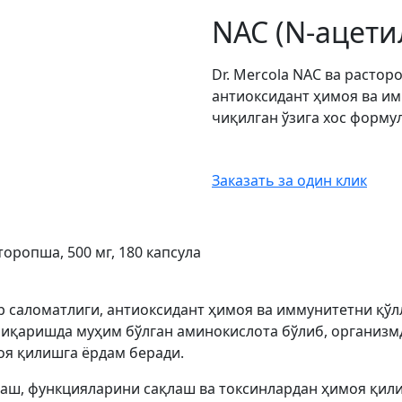
NAC (N-ацети
Dr. Mercola NAC ва растор
антиоксидант ҳимоя ва и
чиқилган ўзига хос форму
Заказать за один клик
торопша, 500 мг, 180 капсула
ар саломатлиги, антиоксидант ҳимоя ва иммунитетни қўл
чиқаришда муҳим бўлган аминокислота бўлиб, организм
оя қилишга ёрдам беради.
лаш, функцияларини сақлаш ва токсинлардан ҳимоя қил