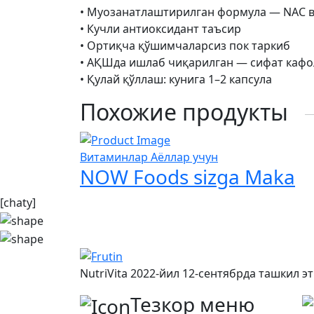
• Муозанатлаштирилган формула — NAC 
• Кучли антиоксидант таъсир
• Ортиқча қўшимчаларсиз пок таркиб
• АҚШда ишлаб чиқарилган — сифат кафо
• Қулай қўллаш: кунига 1–2 капсула
Похожие продукты
Витаминлар Аёллар учун
NOW Foods sizga Makа
[chaty]
NutriVita 2022-йил 12-сентябрда ташкил 
Тезкор меню