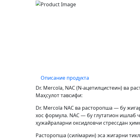
Описание продукта
Dr. Mercola, NAC (N-ацетилцистеин) ва рас
Маҳсулот тавсифи:
Dr. Mercola NAC ва расторопша — бу жиг
хос формула. NAC — бу глутатион ишлаб 
ҳужайраларни оксидловчи стрессдан ҳим
Расторопша (силімарин) эса жигарни тик