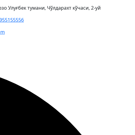
о Улуғбек тумани, Чўлдарахт кўчаси, 2-уй
955155556
om