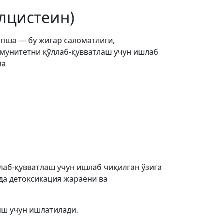
лцистеин)
опша — бу жигар саломатлиги,
ммунитетни қўллаб-қувватлаш учун ишлаб
ла
лаб-қувватлаш учун ишлаб чиқилган ўзига
да детоксикация жараёни ва
иш учун ишлатилади.