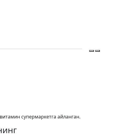
Витаминлар А
Thorne,
 витамин супермаркетга айланган.
нинг