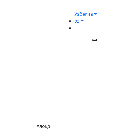
Узбекча
oz
Алоқа