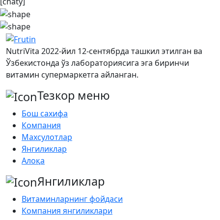
[chaty]
NutriVita 2022-йил 12-сентябрда ташкил этилган ва
Ўзбекистонда ўз лабораториясига эга биринчи
витамин супермаркетга айланган.
Тезкор меню
Бош сахифа
Компания
Махсулотлар
Янгиликлар
Алоқа
Янгиликлар
Витаминларнинг фойдаси
Компания янгиликлари