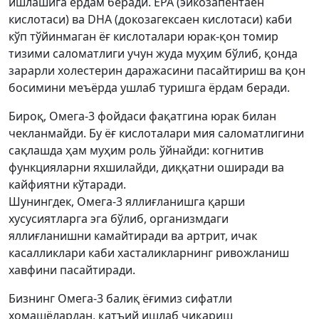
ишлашига ёрдам беради. EPA (эйкозапентаен
кислотаси) ва DHA (докозагексаен кислотаси) каби
кўп тўйинмаган ёғ кислоталари юрак-қон томир
тизими саломатлиги учун жуда муҳим бўлиб, қонда
зарарли холестерин даражасини пасайтириш ва қон
босимини меъёрда ушлаб туришга ёрдам беради.
Бироқ, Омега-3 фойдаси фақатгина юрак билан
чекланмайди. Бу ёғ кислоталари мия саломатлигини
сақлашда ҳам муҳим роль ўйнайди: когнитив
функцияларни яхшилайди, диққатни оширади ва
кайфиятни кўтаради.
Шунингдек, Омега-3 яллиғланишга қарши
хусусиятларга эга бўлиб, организмдаги
яллиғланишни камайтиради ва артрит, ичак
касалликлари каби хасталикларнинг ривожланиш
хавфини пасайтиради.
Бизнинг Омега-3 балиқ ёғимиз сифатли
хомашёлардан, қатъий ишлаб чиқариш