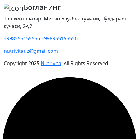
Боғланинг
Тошкент шахар, Мирзо Улуғбек тумани, Чўлдарахт
кўчаси, 2-уй
+998555155556
+998955155556
nutrivitauz@gmail.com
Copyright
2025
Nutrivita
. All Rights Reserved.