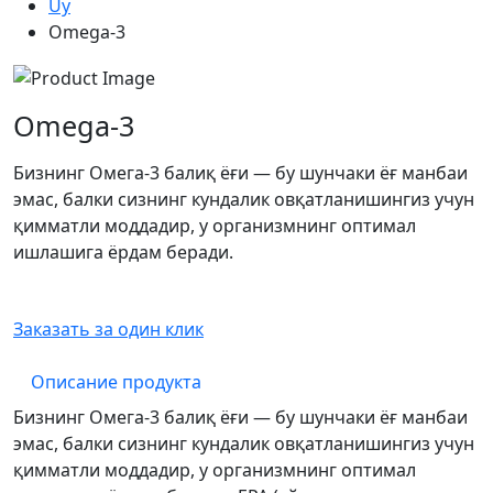
Uy
Omega-3
Omega-3
Бизнинг Омега-3 балиқ ёғи — бу шунчаки ёғ манбаи
эмас, балки сизнинг кундалик овқатланишингиз учун
қимматли моддадир, у организмнинг оптимал
ишлашига ёрдам беради.
Заказать за один клик
Описание продукта
Бизнинг Омега-3 балиқ ёғи — бу шунчаки ёғ манбаи
эмас, балки сизнинг кундалик овқатланишингиз учун
қимматли моддадир, у организмнинг оптимал