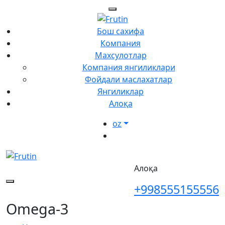
Бош сахифа
Компания
Махсулотлар
Компания янгиликлари
Фойдали маслахатлар
Янгиликлар
Алоқа
oz
Алоқа
+998555155556
Omega-3