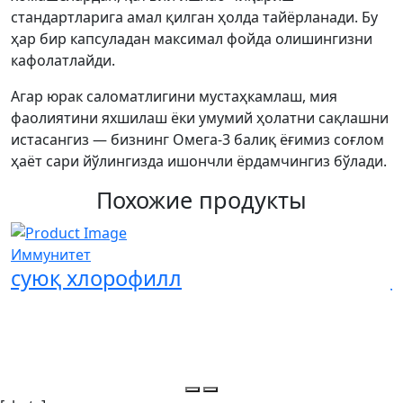
стандартларига амал қилган ҳолда тайёрланади. Бу
ҳар бир капсуладан максимал фойда олишингизни
кафолатлайди.
Агар юрак саломатлигини мустаҳкамлаш, мия
фаолиятини яхшилаш ёки умумий ҳолатни сақлашни
истасангиз — бизнинг Омега-3 балиқ ёғимиз соғлом
ҳаёт сари йўлингизда ишончли ёрдамчингиз бўлади.
Похожие продукты
Иммунитет
И
суюқ хлорофилл
J