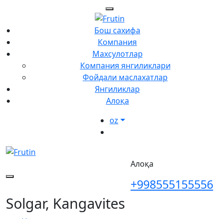
Бош сахифа
Компания
Махсулотлар
Компания янгиликлари
Фойдали маслахатлар
Янгиликлар
Алоқа
oz
Алоқа
+998555155556
Solgar, Kangavites