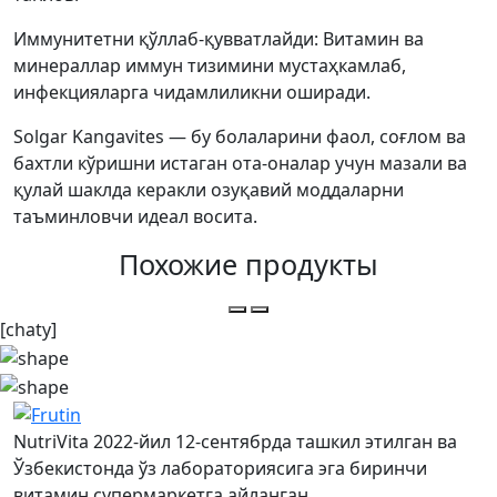
Иммунитетни қўллаб-қувватлайди: Витамин ва
минераллар иммун тизимини мустаҳкамлаб,
инфекцияларга чидамлиликни оширади.
Solgar Kangavites — бу болаларини фаол, соғлом ва
бахтли кўришни истаган ота-оналар учун мазали ва
қулай шаклда керакли озуқавий моддаларни
таъминловчи идеал восита.
Похожие продукты
[chaty]
NutriVita 2022-йил 12-сентябрда ташкил этилган ва
Ўзбекистонда ўз лабораториясига эга биринчи
витамин супермаркетга айланган.