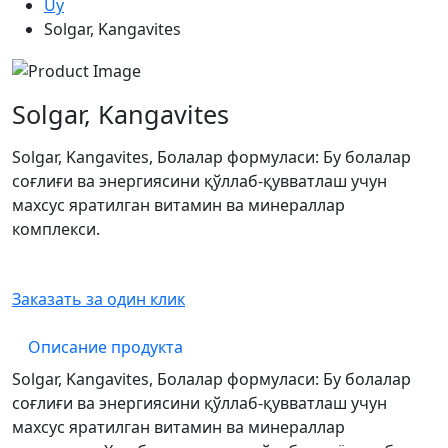
Uy
Solgar, Kangavites
Solgar, Kangavites
Solgar, Kangavites, Болалар формуласи: Бу болалар
соғлиғи ва энергиясини қўллаб-қувватлаш учун
махсус яратилган витамин ва минераллар
комплекси.
Заказать за один клик
Описание продукта
Solgar, Kangavites, Болалар формуласи: Бу болалар
соғлиғи ва энергиясини қўллаб-қувватлаш учун
махсус яратилган витамин ва минераллар