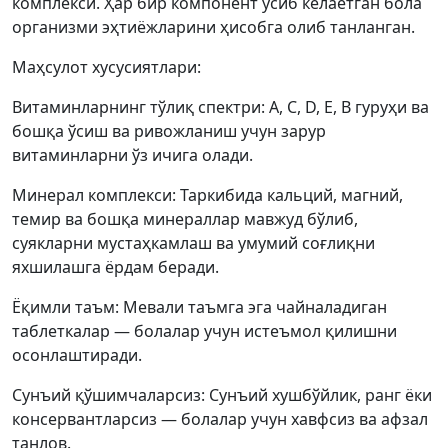
комплекси. Ҳар бир компонент ўсиб келаётган бола
организми эҳтиёжларини ҳисобга олиб танланган.
Маҳсулот хусусиятлари:
Витаминларнинг тўлиқ спектри: A, C, D, E, B гуруҳи ва
бошқа ўсиш ва ривожланиш учун зарур
витаминларни ўз ичига олади.
Минерал комплекси: Таркибида кальций, магний,
темир ва бошқа минераллар мавжуд бўлиб,
суякларни мустаҳкамлаш ва умумий соғлиқни
яхшилашга ёрдам беради.
Ёқимли таъм: Мевали таъмга эга чайналадиган
таблеткалар — болалар учун истеъмол қилишни
осонлаштиради.
Сунъий қўшимчаларсиз: Сунъий хушбўйлик, ранг ёки
консервантларсиз — болалар учун хавфсиз ва афзал
танлов.