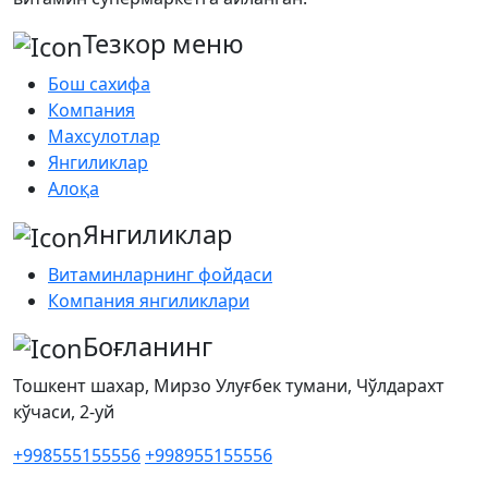
Тезкор меню
Бош сахифа
Компания
Махсулотлар
Янгиликлар
Алоқа
Янгиликлар
Витаминларнинг фойдаси
Компания янгиликлари
Боғланинг
Тошкент шахар, Мирзо Улуғбек тумани, Чўлдарахт
кўчаси, 2-уй
+998555155556
+998955155556