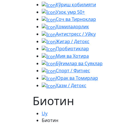
Кўриш қобилияти
Узоқ умр 50+
Соч ва Тирноқлар
Ҳомиладорлик
Антистресс / Уйқу
Жигар / Детокс
Пробиотиклар
Мия ва Хотира
Бўғимлар ва Суяклар
Спорт / Фитнес
Юрак ва Томирлар
Ҳазм / Детокс
Биотин
Uy
Биотин