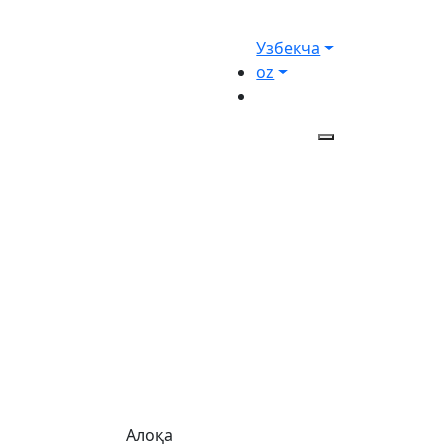
Узбекча
oz
Алоқа