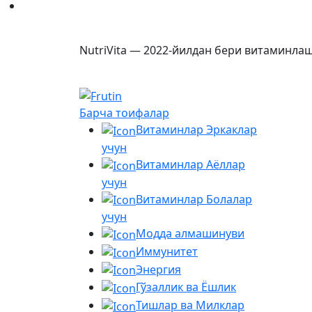
NutriVita — 2022-йилдан бери витаминлаш
Барча тоифалар
Витаминлар Эркаклар
учун
Витаминлар Аёллар
учун
Витаминлар Болалар
учун
Модда алмашинуви
Иммунитет
Энергия
Гўзаллик ва Ёшлик
Тишлар ва Милклар