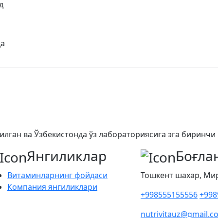
д
да
этилган ва Ўзбекистонда ўз лабораториясига эга биринчи
Янгиликлар
Боғла
Витаминларнинг фойдаси
Тошкент шахар, Мирз
Компания янгиликлари
+998555155556
+998
nutrivitauz@gmail.c