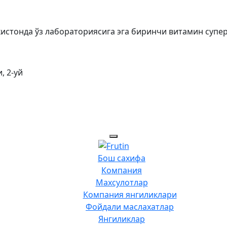
екистонда ўз лабораториясига эга биринчи витамин супе
, 2-уй
Бош сахифа
Компания
Махсулотлар
Компания янгиликлари
Фойдали маслахатлар
Янгиликлар