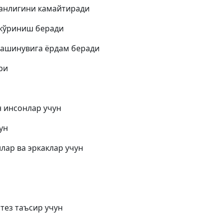
анлигини камайтиради
 кўриниш беради
машинувига ёрдам беради
ри
н инсонлар учун
ун
лар ва эркаклар учун
 тез таъсир учун