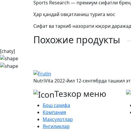
Sports Research — премиум сифатли брен
Ҳар қандай овқатланиш турига мос
Сифат ва таркиб назорати юқори даража
Похожие продукты
[chaty]
NutriVita 2022-йил 12-сентябрда ташкил 
Тезкор меню
Бош сахифа
Компания
Махсулотлар
Янгиликлар