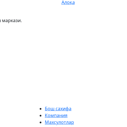
Алоқа
 маркази.
Бош сахифа
Компания
Махсулотлар