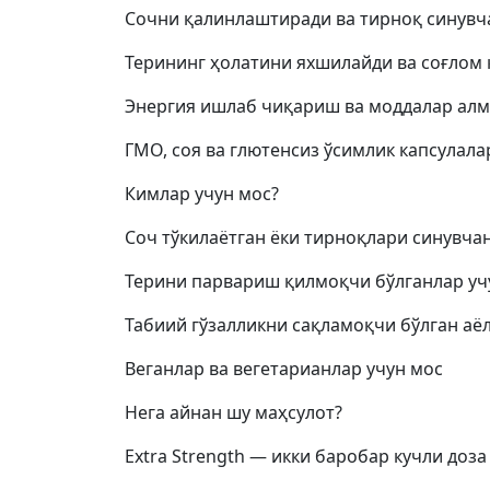
Сочни қалинлаштиради ва тирноқ синувч
Терининг ҳолатини яхшилайди ва соғлом
Энергия ишлаб чиқариш ва моддалар ал
ГМО, соя ва глютенсиз ўсимлик капсулала
Кимлар учун мос?
Соч тўкилаётган ёки тирноқлари синувча
Терини парвариш қилмоқчи бўлганлар уч
Табиий гўзалликни сақламоқчи бўлган аёл
Веганлар ва вегетарианлар учун мос
Нега айнан шу маҳсулот?
Extra Strength — икки баробар кучли доза