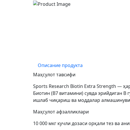
Описание продукта
Маҳсулот тавсифи
Sports Research Biotin Extra Strength — 
Биотин (В7 витамини) сувда эрийдиган В 
ишлаб чиқариш ва моддалар алмашинуви
Маҳсулот афзалликлари
10 000 мкг кучли дозаси орқали тез ва ан