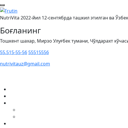
NutriVita 2022-йил 12-сентябрда ташкил этилган ва Ўзб
Боғланинг
Тошкент шахар, Мирзо Улуғбек тумани, Чўлдарахт кўчаси
55.515-55-56
55515556
nutrivitauz@gmail.com