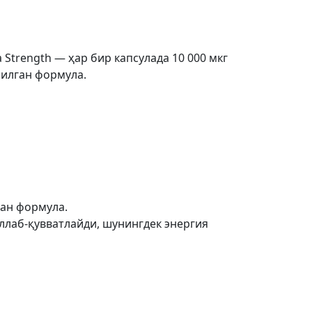
ra Strength — ҳар бир капсулада 10 000 мкг
рилган формула.
ган формула.
ўллаб-қувватлайди, шунингдек энергия