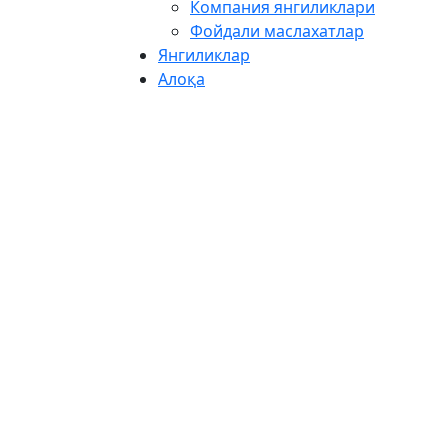
Компания янгиликлари
Фойдали маслахатлар
Янгиликлар
Алоқа