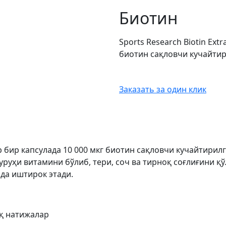
Биотин
Sports Research Biotin Ext
биотин сақловчи кучайти
Заказать за один клик
ҳар бир капсулада 10 000 мкг биотин сақловчи кучайтирил
гуруҳи витамини бўлиб, тери, соч ва тирноқ соғлиғини қ
да иштирок этади.
иқ натижалар