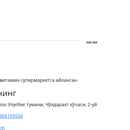
 витамин супермаркетга айланган.
нинг
о Улуғбек тумани, Чўлдарахт кўчаси, 2-уй
955155556
om