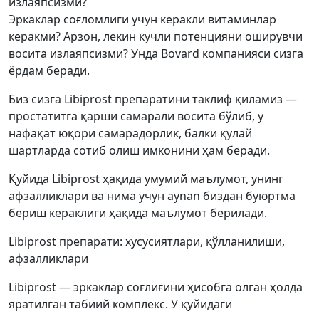
излаяпсизми?
Эркаклар соғломлиги учун керакли витаминлар
керакми? Арзон, лекин кучли потенцияни оширувчи
восита излаяпсизми? Унда Bovard компанияси сизга
ёрдам беради.
Биз сизга Libiprost препаратини таклиф қиламиз —
простатитга қарши самарали восита бўлиб, у
нафақат юқори самарадорлик, балки қулай
шартларда сотиб олиш имконини ҳам беради.
Қуйида Libiprost ҳақида умумий маълумот, унинг
афзалликлари ва нима учун aynan биздан буюртма
бериш кераклиги ҳақида маълумот берилади.
Libiprost препарати: хусусиятлари, қўлланилиши,
афзалликлари
Libiprost — эркаклар соғлиғини ҳисобга олган ҳолда
яратилган табиий комплекс. У қуйидаги