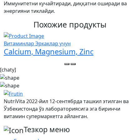
Иммунитетни кучайтиради, диққатни оширади ва
энергияни тиклайди.
Похожие продукты
Витаминлар Эркаклар учун
В
Calcium, Magnesium, Zinc
[chaty]
NutriVita 2022-йил 12-сентябрда ташкил этилган ва
Ўзбекистонда ўз лабораториясига эга биринчи
витамин супермаркетга айланган.
Тезкор меню