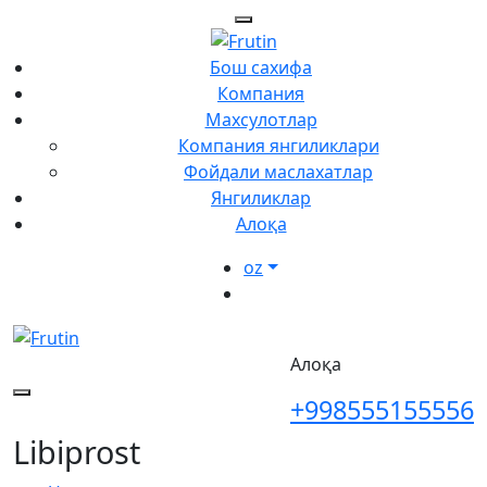
Бош сахифа
Компания
Махсулотлар
Компания янгиликлари
Фойдали маслахатлар
Янгиликлар
Алоқа
oz
Алоқа
+998555155556
Libiprost