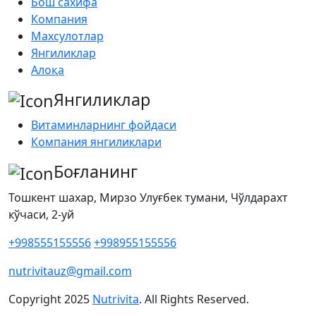
Бош сахифа
Компания
Махсулотлар
Янгиликлар
Алоқа
Янгиликлар
Витаминларнинг фойдаси
Компания янгиликлари
Боғланинг
Тошкент шахар, Мирзо Улуғбек тумани, Чўлдарахт
кўчаси, 2-уй
+998555155556
+998955155556
nutrivitauz@gmail.com
Copyright
2025
Nutrivita
. All Rights Reserved.