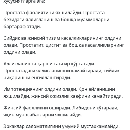
хусусиятларга эга:
Простата фаолиятини яхшилайди. Простата
безидаги яллиғланиш ва бошқа муаммоларни
бартараф этади.
Сийдик ва жинсий тизим касалликларининг олдини
олади. Простатит, цистит ва бошқа касалликларнинг
олдини олади.
Яллиғланишга қарши таъсир кўрсатади.
Простатадаги яллиғланишни камайтиради, сийдик
чиқаришни енгиллаштиради.
Импотенциянинг олдини олади. Қон айланишни
яхшилайди, жинсий ожизлик хавфини камайтиради.
Жинсий фаолликни оширади. Либидони кўтаради,
яқин муносабатларни яхшилайди.
Эркаклар саломатлигини умумий мустаҳкамлайди.