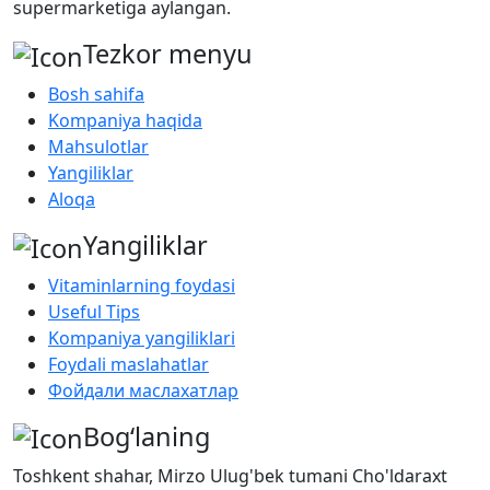
supermarketiga aylangan.
Tezkor menyu
Bosh sahifa
Kompaniya haqida
Mahsulotlar
Yangiliklar
Aloqa
Yangiliklar
Vitaminlarning foydasi
Useful Tips
Kompaniya yangiliklari
Foydali maslahatlar
Фойдали маслахатлар
Bog‘laning
Toshkent shahar, Mirzo Ulug'bek tumani Cho'ldaraxt