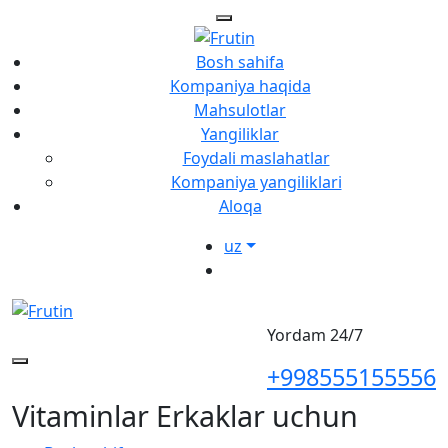
Bosh sahifa
Kompaniya haqida
Mahsulotlar
Yangiliklar
Foydali maslahatlar
Kompaniya yangiliklari
Aloqa
uz
Yordam 24/7
+998555155556
Vitaminlar Erkaklar uchun