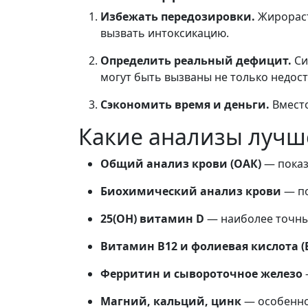
Избежать передозировки.
Жирораст
вызвать интоксикацию.
Определить реальный дефицит.
Си
могут быть вызваны не только недос
Сэкономить время и деньги.
Вместо
Какие анализы лучш
Общий анализ крови (ОАК)
— показ
Биохимический анализ крови
— по
25(OH) витамин D
— наиболее точны
Витамин B12 и фолиевая кислота (
Ферритин и сывороточное железо
Магний, кальций, цинк
— особенно 