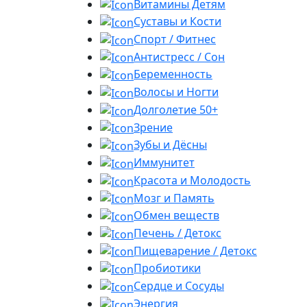
Витамины Детям
Суставы и Кости
Спорт / Фитнес
Антистресс / Сон
Беременность
Волосы и Ногти
Долголетие 50+
Зрение
Зубы и Дёсны
Иммунитет
Красота и Молодость
Мозг и Память
Обмен веществ
Печень / Детокс
Пищеварение / Детокс
Пробиотики
Сердце и Сосуды
Энергия