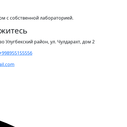
том с собственной лабораторией.
житесь
зо Улугбекский район, ул. Чулдарахт, дом 2
+998955155556
ail.com