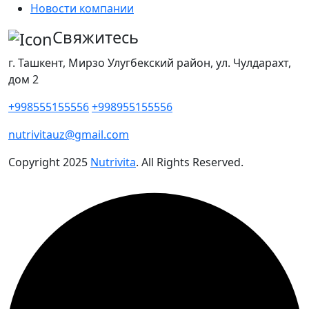
Новости компании
Свяжитесь
г. Ташкент, Мирзо Улугбекский район, ул. Чулдарахт,
дом 2
+998555155556
+998955155556
nutrivitauz@gmail.com
Copyright
2025
Nutrivita
. All Rights Reserved.