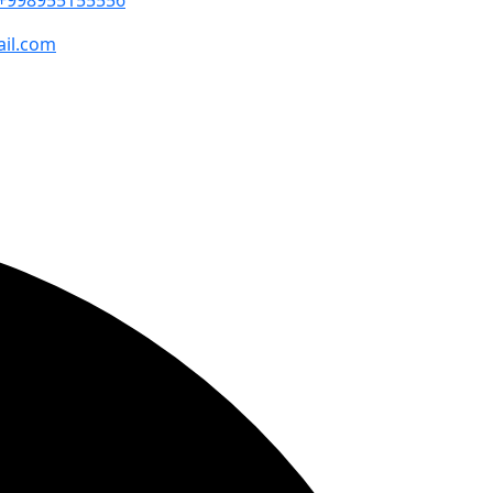
+998955155556
ail.com