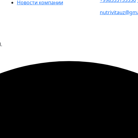
+998555155556
Новости компании
nutrivitauz@gm
.