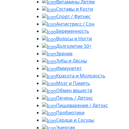
Витамины Детям
Суставы и Кости
Спорт / Фитнес
Антистресс / Сон
Беременность
Волосы и Ногти
Долголетие 50+
Зрение
Зубы и Дёсны
Иммунитет
Красота и Молодость
Мозг и Память
Обмен веществ
Печень / Детокс
Пищеварение / Детокс
Пробиотики
Сердце и Сосуды
Энергия