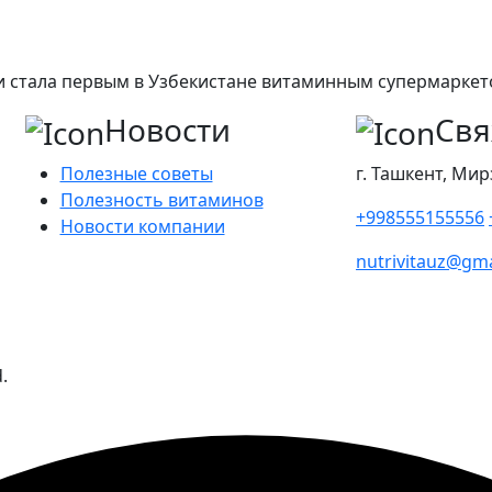
а и стала первым в Узбекистане витаминным супермарке
Новости
Свя
Полезные советы
г. Ташкент, Мир
Полезность витаминов
+998555155556
Новости компании
nutrivitauz@gm
.