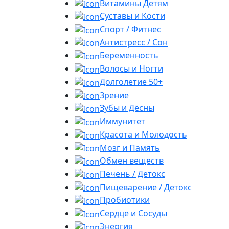
Витамины Детям
Суставы и Кости
Спорт / Фитнес
Антистресс / Сон
Беременность
Волосы и Ногти
Долголетие 50+
Зрение
Зубы и Дёсны
Иммунитет
Красота и Молодость
Мозг и Память
Обмен веществ
Печень / Детокс
Пищеварение / Детокс
Пробиотики
Сердце и Сосуды
Энергия