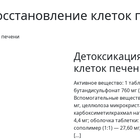
осстановление клеток 
к печени
Детоксикация
клеток пече
Активное вещество: 1 табл
бутандисульфонат 760 мг 
Вспомогательные веществ
мг, целлюлоза микрокриста
карбоксиметилкрахмал натр
4,4 мг; оболочка таблетки
сополимер (1:1) — 27,60 мг
[…]