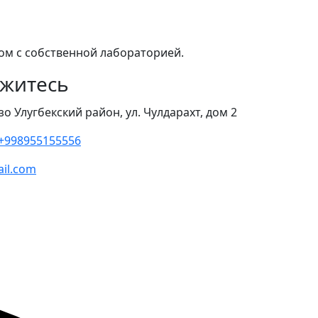
том с собственной лабораторией.
житесь
зо Улугбекский район, ул. Чулдарахт, дом 2
+998955155556
ail.com