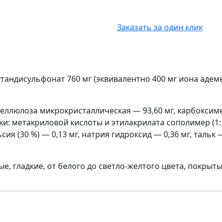
Заказать за один клик
утандисульфонат 760 мг (эквивалентно 400 мг иона адем
еллюлоза микрокристаллическая — 93,60 мг, карбоксимет
ки: метакриловой кислоты и этилакрилата сополимер (1:1)
ия (30 %) — 0,13 мг, натрия гидроксид — 0,36 мг, тальк —
е, гладкие, от белого до светло-желтого цвета, покрыт