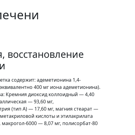
печени
, восстановление
ни
етка содержит: адеметионина 1,4-
(эквивалентно 400 мг иона адеметионина).
а: Кремния диоксид коллоидный — 4,40
ллическая — 93,60 мг,
ия (тип А) — 17,60 мг, магния стеарат —
: метакриловой кислоты и этилакрилата
, макрогол-6000 — 8,07 мг, полисорбат-80