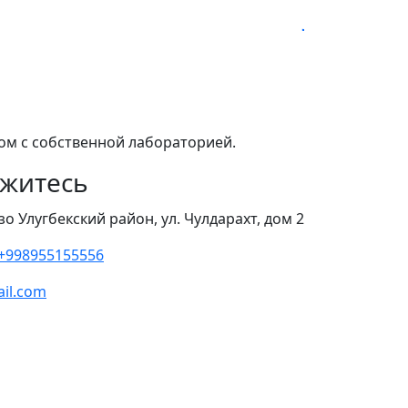
Jarrow 
том с собственной лабораторией.
житесь
зо Улугбекский район, ул. Чулдарахт, дом 2
+998955155556
ail.com