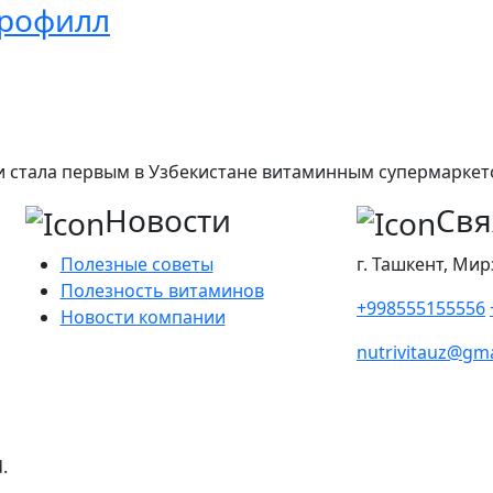
орофилл
а и стала первым в Узбекистане витаминным супермарке
Новости
Свя
Полезные советы
г. Ташкент, Мир
Полезность витаминов
+998555155556
Новости компании
nutrivitauz@gm
.