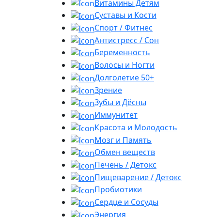
Витамины Детям
Суставы и Кости
Спорт / Фитнес
Антистресс / Сон
Беременность
Волосы и Ногти
Долголетие 50+
Зрение
Зубы и Дёсны
Иммунитет
Красота и Молодость
Мозг и Память
Обмен веществ
Печень / Детокс
Пищеварение / Детокс
Пробиотики
Сердце и Сосуды
Энергия