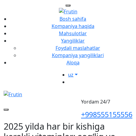
Bosh sahifa
Kompaniya haqida
Mahsulotlar
Yangiliklar
Foydali maslahatlar
Kompaniya yangiliklari
Aloqa
uz
Yordam 24/7
+998555155556
2025 yilda har bir kishiga