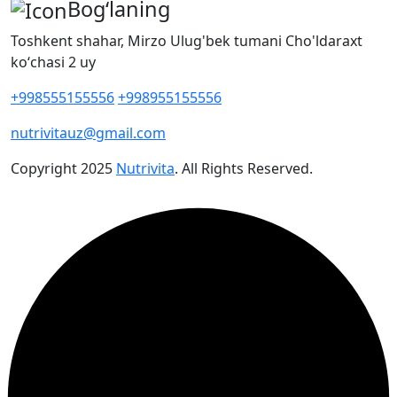
Bog‘laning
Toshkent shahar, Mirzo Ulug'bek tumani Cho'ldaraxt
koʻchasi 2 uy
+998555155556
+998955155556
nutrivitauz@gmail.com
Copyright
2025
Nutrivita
. All Rights Reserved.