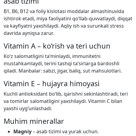
asab tizimi
B1, B6, B12 va foliy kislotasi moddalar almashinuvida
ishtirok etadi, miya faoliyatini qo‘llab-quvvatlaydi, diqqat
va kayfiyatni yaxshilaydi. Aqliy ish va surunkali stress
davrida ayniqsa zarur.
Vitamin A – ko‘rish va teri uchun
Ko‘z salomatligini ta’minlaydi, immunitetni
mustahkamlaydi, terini tashqi ta’sirlarga bardoshli
qiladi. Manbalar: sabzi, jigar, baliq, sut mahsulotlari.
Vitamin E – hujayra himoyasi
Kuchli antioksidant bo‘lib, qarishni sekinlashtiradi, teri
va tomirlar salomatligini yaxshilaydi. Vitamin C bilan
yaxshi uyg‘unlashadi.
Muhim minerallar
Magniy
– asab tizimi va yurak uchun.