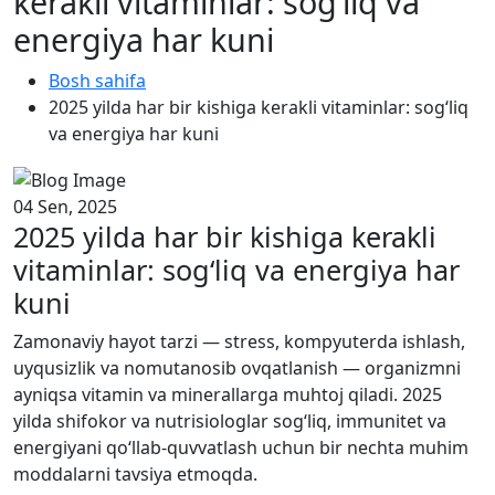
kerakli vitaminlar: sog‘liq va
energiya har kuni
Bosh sahifa
2025 yilda har bir kishiga kerakli vitaminlar: sog‘liq
va energiya har kuni
04 Sen, 2025
2025 yilda har bir kishiga kerakli
vitaminlar: sog‘liq va energiya har
kuni
Zamonaviy hayot tarzi — stress, kompyuterda ishlash,
uyqusizlik va nomutanosib ovqatlanish — organizmni
ayniqsa vitamin va minerallarga muhtoj qiladi. 2025
yilda shifokor va nutrisiologlar sog‘liq, immunitet va
energiyani qo‘llab-quvvatlash uchun bir nechta muhim
moddalarni tavsiya etmoqda.