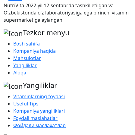
NutriVita 2022-yil 12-sentabrda tashkil etilgan va
O‘zbekistonda o‘z laboratoriyasiga ega birinchi vitamin
supermarketiga aylangan.
Tezkor menyu
Bosh sahifa
Kompaniya haqida
Mahsulotlar
Yangiliklar
Aloqa
Yangiliklar
Vitaminlarning foydasi
Useful Tips
Kompaniya yangiliklari
Foydali maslahatlar
Фойдали маслахатлар