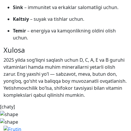
Sink
– immunitet va erkaklar salomatligi uchun.
Kaltsiy
– suyak va tishlar uchun.
Temir
– energiya va kamqonlikning oldini olish
uchun.
Xulosa
2025 yilda sog‘liqni saqlash uchun D, C, A, E va B guruhi
vitaminlari hamda muhim minerallarni yetarli olish
zarur. Eng yaxshi yo‘l — sabzavot, meva, butun don,
yong‘oq, go‘sht va baliqqa boy muvozanatli ovqatlanish.
Yetishmovchilik bo‘lsa, shifokor tavsiyasi bilan vitamin
komplekslari qabul qilinishi mumkin.
[chaty]