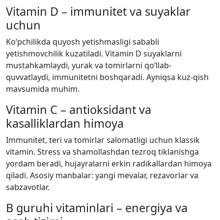
Vitamin D – immunitet va suyaklar
uchun
Ko‘pchilikda quyosh yetishmasligi sababli
yetishmovchilik kuzatiladi. Vitamin D suyaklarni
mustahkamlaydi, yurak va tomirlarni qo‘llab-
quvvatlaydi, immunitetni boshqaradi. Ayniqsa kuz-qish
mavsumida muhim.
Vitamin C – antioksidant va
kasalliklardan himoya
Immunitet, teri va tomirlar salomatligi uchun klassik
vitamin. Stress va shamollashdan tezroq tiklanishga
yordam beradi, hujayralarni erkin radikallardan himoya
qiladi. Asosiy manbalar: yangi mevalar, rezavorlar va
sabzavotlar.
B guruhi vitaminlari – energiya va