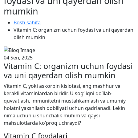
foydasi va uni qayerdan olish
mumkin
Bosh sahifa
Vitamin C: organizm uchun foydasi va uni qayerdan
olish mumkin
04 Sen, 2025
Vitamin C: organizm uchun foydasi
va uni qayerdan olish mumkin
Vitamin C, yoki askorbin kislotasi, eng mashhur va
kerakli vitaminlardan biridir. U sog‘liqni qo‘llab-
quvvatlash, immunitetni mustahkamlash va umumiy
holatni yaxshilash qobiliyati uchun qadrlanadi. Lekin
nima uchun u shunchalik muhim va qaysi
mahsulotlarda ko‘proq uchraydi?
Vitamin C foydalari