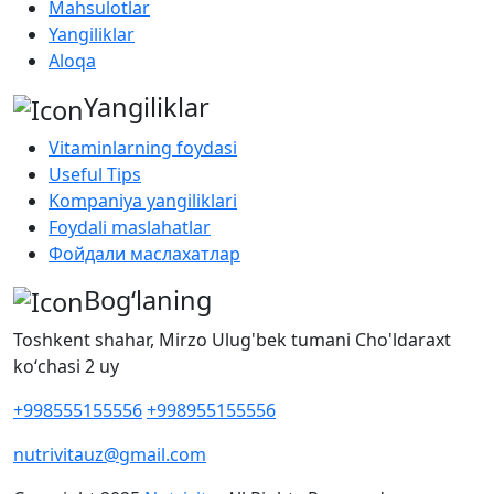
Mahsulotlar
Yangiliklar
Aloqa
Yangiliklar
Vitaminlarning foydasi
Useful Tips
Kompaniya yangiliklari
Foydali maslahatlar
Фойдали маслахатлар
Bog‘laning
Toshkent shahar, Mirzo Ulug'bek tumani Cho'ldaraxt
koʻchasi 2 uy
+998555155556
+998955155556
nutrivitauz@gmail.com