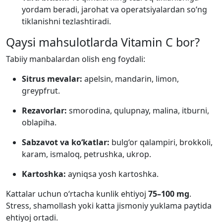
yordam beradi, jarohat va operatsiyalardan so‘ng
tiklanishni tezlashtiradi.
Qaysi mahsulotlarda Vitamin C bor?
Tabiiy manbalardan olish eng foydali:
Sitrus mevalar:
apelsin, mandarin, limon,
greypfrut.
Rezavorlar:
smorodina, qulupnay, malina, itburni,
oblapiha.
Sabzavot va ko‘katlar:
bulg‘or qalampiri, brokkoli,
karam, ismaloq, petrushka, ukrop.
Kartoshka:
ayniqsa yosh kartoshka.
Kattalar uchun o‘rtacha kunlik ehtiyoj
75–100 mg
.
Stress, shamollash yoki katta jismoniy yuklama paytida
ehtiyoj ortadi.