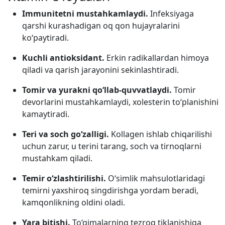
Immunitetni mustahkamlaydi.
Infeksiyaga
qarshi kurashadigan oq qon hujayralarini
ko‘paytiradi.
Kuchli antioksidant.
Erkin radikallardan himoya
qiladi va qarish jarayonini sekinlashtiradi.
Tomir va yurakni qo‘llab-quvvatlaydi.
Tomir
devorlarini mustahkamlaydi, xolesterin to‘planishini
kamaytiradi.
Teri va soch go‘zalligi.
Kollagen ishlab chiqarilishi
uchun zarur, u terini tarang, soch va tirnoqlarni
mustahkam qiladi.
Temir o‘zlashtirilishi.
O‘simlik mahsulotlaridagi
temirni yaxshiroq singdirishga yordam beradi,
kamqonlikning oldini oladi.
Yara bitishi.
To‘qimalarning tezroq tiklanishiga