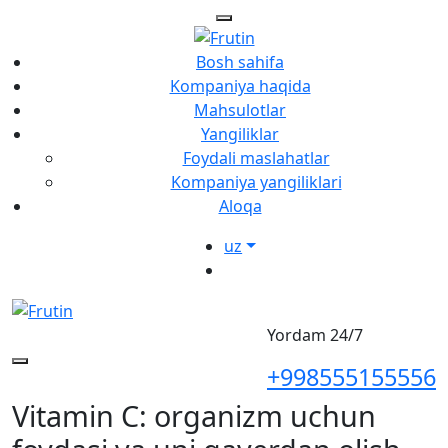
Bosh sahifa
Kompaniya haqida
Mahsulotlar
Yangiliklar
Foydali maslahatlar
Kompaniya yangiliklari
Aloqa
uz
Yordam 24/7
+998555155556
Vitamin C: organizm uchun