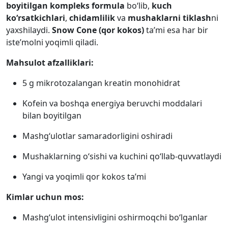
boyitilgan kompleks formula
bo‘lib,
kuch
ko‘rsatkichlari
,
chidamlilik
va
mushaklarni tiklash
ni
yaxshilaydi.
Snow Cone (qor kokos)
ta’mi esa har bir
iste’molni yoqimli qiladi.
Mahsulot afzalliklari:
5 g mikrotozalangan kreatin monohidrat
Kofein va boshqa energiya beruvchi moddalari
bilan boyitilgan
Mashg‘ulotlar samaradorligini oshiradi
Mushaklarning o‘sishi va kuchini qo‘llab-quvvatlaydi
Yangi va yoqimli qor kokos ta’mi
Kimlar uchun mos:
Mashg‘ulot intensivligini oshirmoqchi bo‘lganlar