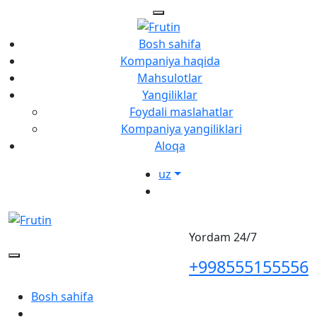
Bosh sahifa
Kompaniya haqida
Mahsulotlar
Yangiliklar
Foydali maslahatlar
Kompaniya yangiliklari
Aloqa
uz
Yordam 24/7
+998555155556
Bosh sahifa