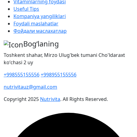
Vitaminlarning foydasi
Useful Tips
Kompaniya yangiliklari
Foydali maslahatlar
Фойдали маслахатлар
Bog‘laning
Toshkent shahar, Mirzo Ulug'bek tumani Cho'ldaraxt
koʻchasi 2 uy
+998555155556
+998955155556
nutrivitauz@gmail.com
Copyright
2025
Nutrivita
. All Rights Reserved.