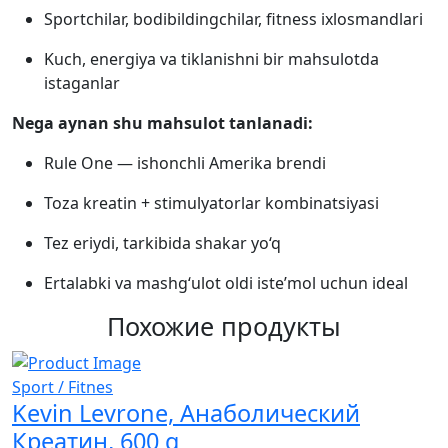
Sportchilar, bodibildingchilar, fitness ixlosmandlari
Kuch, energiya va tiklanishni bir mahsulotda
istaganlar
Nega aynan shu mahsulot tanlanadi:
Rule One — ishonchli Amerika brendi
Toza kreatin + stimulyatorlar kombinatsiyasi
Tez eriydi, tarkibida shakar yo‘q
Ertalabki va mashg‘ulot oldi iste’mol uchun ideal
Похожие продукты
Sport / Fitnes
S
Kevin Levrone, Анаболический
Креатин, 600 g