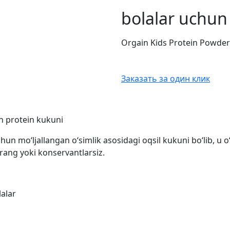
bolalar uchun
Orgain Kids Protein Powder
Заказать за один клик
n protein kukuni
n mo‘ljallangan o‘simlik asosidagi oqsil kukuni bo‘lib, u o‘
, rang yoki konservantlarsiz.
lalar