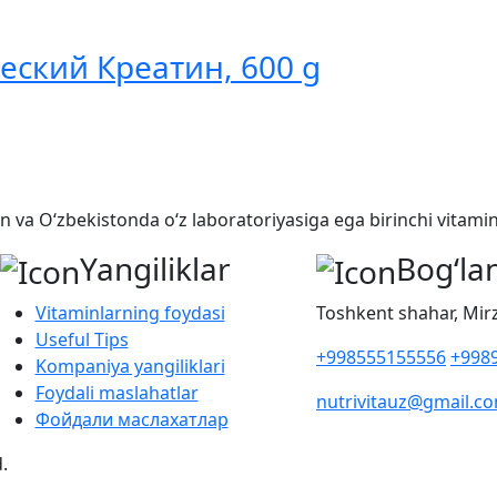
еский Креатин, 600 g
gan va O‘zbekistonda o‘z laboratoriyasiga ega birinchi vita
Yangiliklar
Bog‘la
Vitaminlarning foydasi
Toshkent shahar, Mir
Useful Tips
+998555155556
+998
Kompaniya yangiliklari
Foydali maslahatlar
nutrivitauz@gmail.c
Фойдали маслахатлар
.