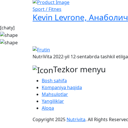
Sport / Fitnes
Kevin Levrone, Анаболич
[chaty]
NutriVita 2022-yil 12-sentabrda tashkil etil
Tezkor menyu
Bosh sahifa
Kompaniya haqida
Mahsulotlar
Yangiliklar
Aloqa
Copyright
2025
Nutrivita
. All Rights Reserved