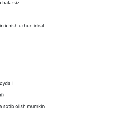
chalarsiz
n ichish uchun ideal
oydali
i)
a sotib olish mumkin