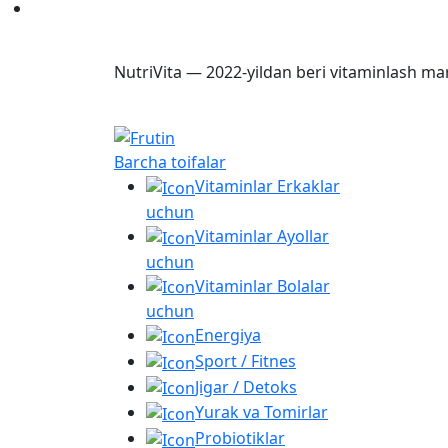
NutriVita — 2022-yildan beri vitaminlash ma
Barcha toifalar
Vitaminlar Erkaklar
uchun
Vitaminlar Ayollar
uchun
Vitaminlar Bolalar
uchun
Energiya
Sport / Fitnes
Jigar / Detoks
Yurak va Tomirlar
Probiotiklar