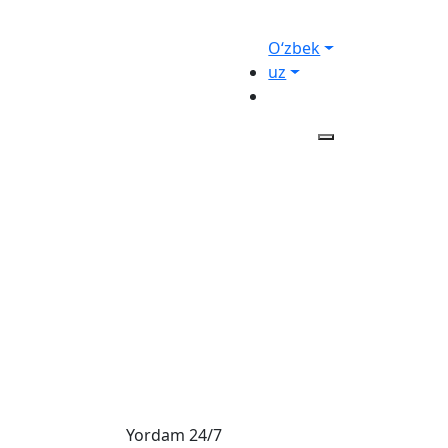
Oʻzbek
uz
Yordam 24/7