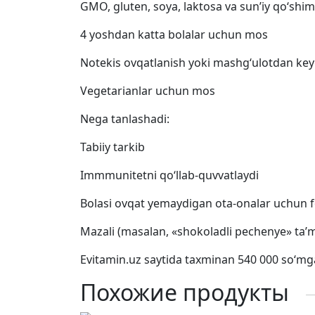
GMO, gluten, soya, laktosa va sun’iy qo‘shim
4 yoshdan katta bolalar uchun mos
Notekis ovqatlanish yoki mashg‘ulotdan keyi
Vegetarianlar uchun mos
Nega tanlashadi:
Tabiiy tarkib
Immmunitetni qo‘llab-quvvatlaydi
Bolasi ovqat yemaydigan ota-onalar uchun f
Mazali (masalan, «shokoladli pechenye» ta’m
Evitamin.uz saytida taxminan 540 000 so‘mg
Похожие продукты