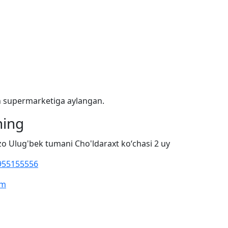
Sport / Fitnes
Gold Whe
min supermarketiga aylangan.
ning
zo Ulug'bek tumani Cho'ldaraxt koʻchasi 2 uy
955155556
om