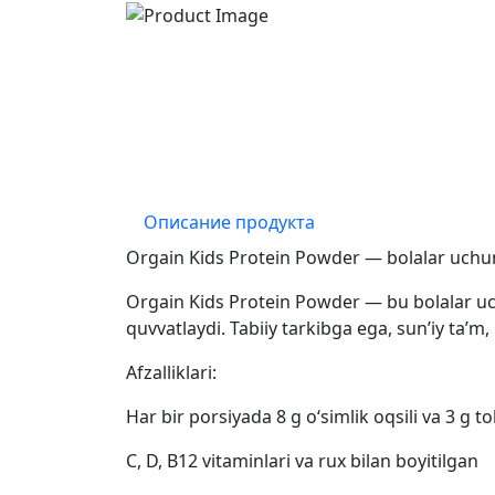
Описание продукта
Orgain Kids Protein Powder — bolalar uchu
Orgain Kids Protein Powder — bu bolalar uchu
quvvatlaydi. Tabiiy tarkibga ega, sun’iy ta’m
Afzalliklari:
Har bir porsiyada 8 g o‘simlik oqsili va 3 g to
C, D, B12 vitaminlari va rux bilan boyitilgan