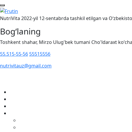
NutriVita 2022-yil 12-sentabrda tashkil etilgan va O‘zbekis
Bog‘laning
Toshkent shahar, Mirzo Ulug'bek tumani Cho'ldaraxt koʻcha
55.515-55-56
55515556
nutrivitauz@gmail.com