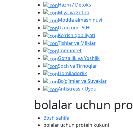
Hazm / Detoks
Miya va Xotira
Modda almashinuvi
Uzoq umr 50+
Ko‘rish qobiliyati
Tishlar va Milklar
Immunitet
Go‘zallik va Yoshlik
Soch va Tirnoqlar
Homiladorlik
Bo‘g‘imlar va Suyaklar
Antistress / Uyqu
bolalar uchun pro
Bosh sahifa
bolalar uchun protein kukuni