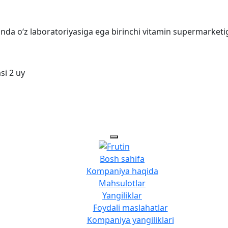
tonda o‘z laboratoriyasiga ega birinchi vitamin supermarket
si 2 uy
Bosh sahifa
Kompaniya haqida
Mahsulotlar
Yangiliklar
Foydali maslahatlar
Kompaniya yangiliklari