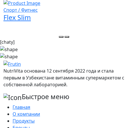
Спорт / Фитнес
С
Flex Slim
M
[chaty]
NutriVita основана 12 сентября 2022 года и стала
первым в Узбекистане витаминным супермаркетом с
собственной лабораторией.
Быстрое меню
Главная
О компании
Продукты
Бренды