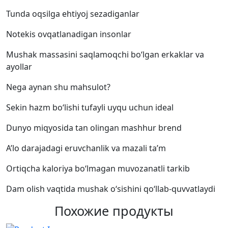
Tunda oqsilga ehtiyoj sezadiganlar
Notekis ovqatlanadigan insonlar
Mushak massasini saqlamoqchi bo‘lgan erkaklar va
ayollar
Nega aynan shu mahsulot?
Sekin hazm bo‘lishi tufayli uyqu uchun ideal
Dunyo miqyosida tan olingan mashhur brend
A’lo darajadagi eruvchanlik va mazali ta’m
Ortiqcha kaloriya bo‘lmagan muvozanatli tarkib
Dam olish vaqtida mushak o‘sishini qo‘llab-quvvatlaydi
Похожие продукты