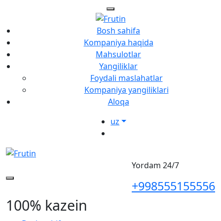
Bosh sahifa
Kompaniya haqida
Mahsulotlar
Yangiliklar
Foydali maslahatlar
Kompaniya yangiliklari
Aloqa
uz
Yordam 24/7
+998555155556
100% kazein