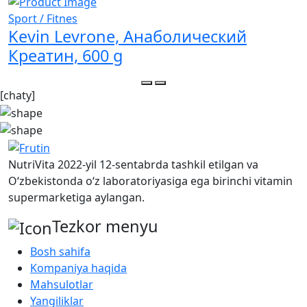
Sport / Fitnes
S
Kevin Levrone, Анаболический
Креатин, 600 g
[chaty]
NutriVita 2022-yil 12-sentabrda tashkil etilgan va
O‘zbekistonda o‘z laboratoriyasiga ega birinchi vitamin
supermarketiga aylangan.
Tezkor menyu
Bosh sahifa
Kompaniya haqida
Mahsulotlar
Yangiliklar