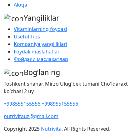
Aloqa
Yangiliklar
Vitaminlarning foydasi
Useful Tips
Kompaniya yangiliklari
Foydali maslahatlar
Фойдали маслахатлар
Bog‘laning
Toshkent shahar, Mirzo Ulug'bek tumani Cho'ldaraxt
koʻchasi 2 uy
+998555155556
+998955155556
nutrivitauz@gmail.com
Copyright
2025
Nutrivita
. All Rights Reserved.