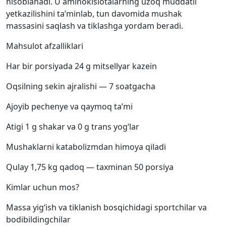
hisoblanadi. U aminokislotalarning uzoq muddatli
yetkazilishini ta’minlab, tun davomida mushak
massasini saqlash va tiklashga yordam beradi.
Mahsulot afzalliklari
Har bir porsiyada 24 g mitsellyar kazein
Oqsilning sekin ajralishi — 7 soatgacha
Ajoyib pechenye va qaymoq ta’mi
Atigi 1 g shakar va 0 g trans yog‘lar
Mushaklarni katabolizmdan himoya qiladi
Qulay 1,75 kg qadoq — taxminan 50 porsiya
Kimlar uchun mos?
Massa yig‘ish va tiklanish bosqichidagi sportchilar va
bodibildingchilar